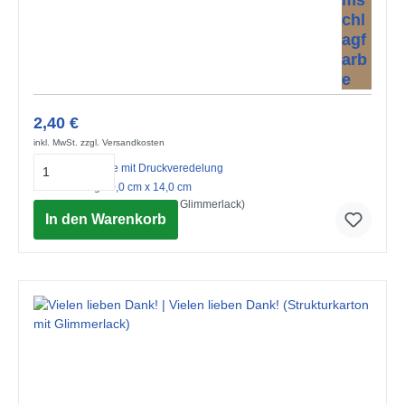
2,40 €
inkl. MwSt. zzgl. Versandkosten
Midi-Doppelkarte mit Druckveredelung
mit Umschlag 10,0 cm x 14,0 cm
Stösschen (Strukturkarton mit Glimmerlack)
In den Warenkorb
© Advocate Art / Pope Twins