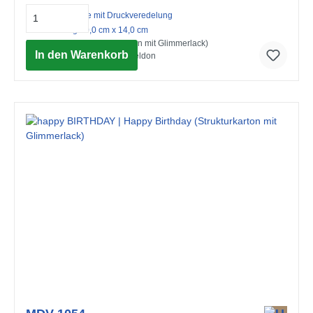
Midi-Doppelkarte mit Druckveredelung
mit Umschlag 10,0 cm x 14,0 cm
Happy Birthday (Strukturkarton mit Glimmerlack)
In den Warenkorb
© Advocate Art / Christine Sheldon