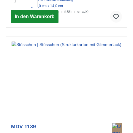
mit Umschlag 10,0 cm x 14,0 cm
Happy Birthday (Strukturkarton mit Glimmerlack)
In den Warenkorb
© Advocate Art / Nicola Evans
MDV 1139