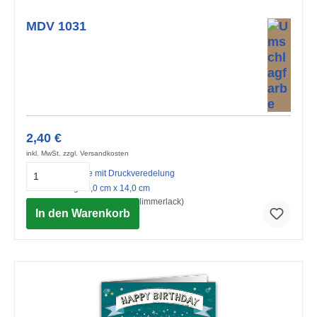
MDV 1031
2,40 €
inkl. MwSt. zzgl. Versandkosten
Midi-Doppelkarte mit Druckveredelung
mit Umschlag 10,0 cm x 14,0 cm
Für Dich (Strukturkarton mit Glimmerlack)
In den Warenkorb
© Advocate Art / Clare Wilson