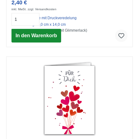
2,40 €
inkl. MwSt. zzgl. Versandkosten
Midi-Doppelkarte mit Druckveredelung
mit Umschlag 10,0 cm x 14,0 cm
Willkommen (Strukturkarton mit Glimmerlack)
In den Warenkorb
© Advocate Art / Pope Twins