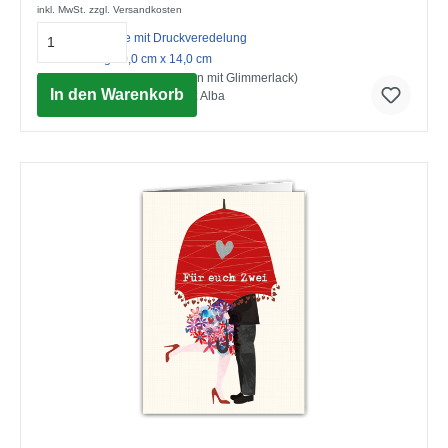
inkl. MwSt. zzgl. Versandkosten
Midi-Doppelkarte mit Druckveredelung
mit Umschlag 10,0 cm x 14,0 cm
Happy Birthday (Strukturkarton mit Glimmerlack)
In den Warenkorb
© Advocate Art / Amanda Ruiz Alba