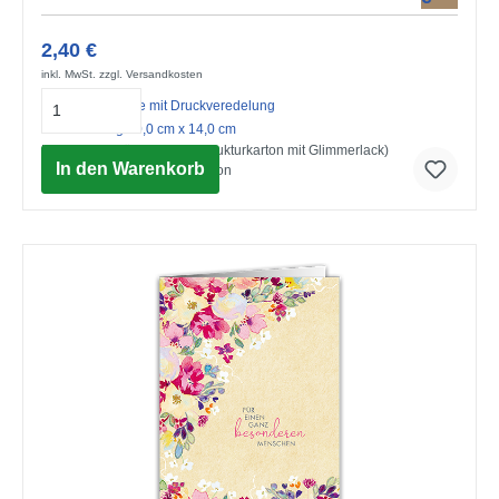
2,40 €
inkl. MwSt. zzgl. Versandkosten
Midi-Doppelkarte mit Druckveredelung
mit Umschlag 10,0 cm x 14,0 cm
Herzlichen Glückwunsch (Strukturkarton mit Glimmerlack)
In den Warenkorb
© Advocate Art / Victoria Nelson