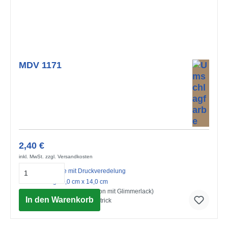
MDV 1171
2,40 €
inkl. MwSt. zzgl. Versandkosten
Midi-Doppelkarte mit Druckveredelung
mit Umschlag 10,0 cm x 14,0 cm
Gute Besserung (Strukturkarton mit Glimmerlack)
In den Warenkorb
© Advocate Art / Claire Mcelfatrick