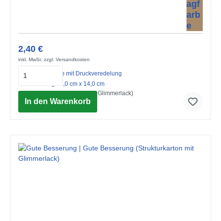
2,40 €
inkl. MwSt. zzgl. Versandkosten
Midi-Doppelkarte mit Druckveredelung
mit Umschlag 10,0 cm x 14,0 cm
Alles Gute (Strukturkarton mit Glimmerlack)
In den Warenkorb
© Advocate Art / Lucy Hook