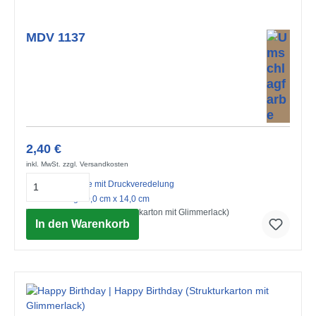
MDV 1137
2,40 €
inkl. MwSt. zzgl. Versandkosten
Midi-Doppelkarte mit Druckveredelung
mit Umschlag 10,0 cm x 14,0 cm
Wir pfeifen aufs Alter (Strukturkarton mit Glimmerlack)
In den Warenkorb
© Advocate Art / Pope Twins