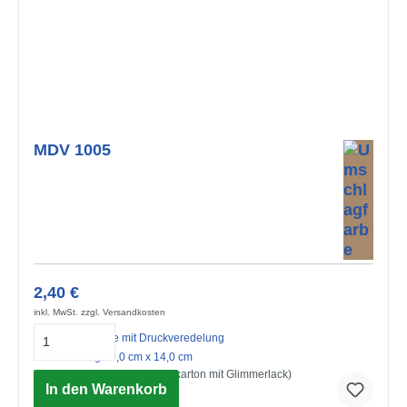
MDV 1005
2,40 €
inkl. MwSt. zzgl. Versandkosten
Midi-Doppelkarte mit Druckveredelung
mit Umschlag 10,0 cm x 14,0 cm
Vielen lieben Dank! (Strukturkarton mit Glimmerlack)
In den Warenkorb
© Advocate Art / Marta Munte