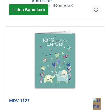
mit Umschlag 10,0 cm x 14,0 cm
Happy Birthday (Strukturkarton mit Glimmerlack)
In den Warenkorb
© Advocate Art / Joanne Cave
MDV 1127