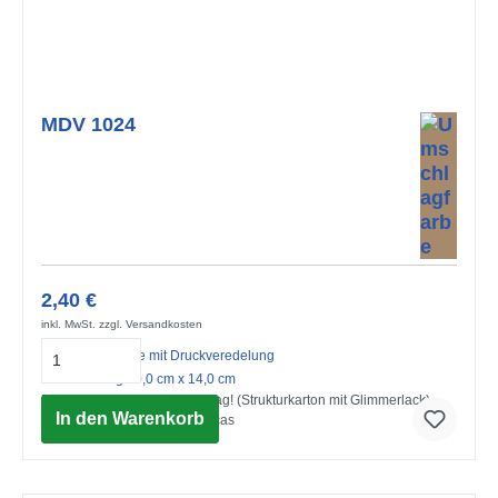
MDV 1024
2,40 €
inkl. MwSt. zzgl. Versandkosten
Midi-Doppelkarte mit Druckveredelung
mit Umschlag 10,0 cm x 14,0 cm
Einen zauberhaften Geburtstag! (Strukturkarton mit Glimmerlack)
In den Warenkorb
© Advocate Art / Louise Anglicas