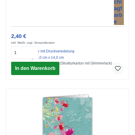
2,40 €
inkl. MwSt. zzgl. Versandkosten
Midi-Doppelkarte mit Druckveredelung
mit Umschlag 10,0 cm x 14,0 cm
Willkommen, kleines Wunder (Strukturkarton mit Glimmerlack)
In den Warenkorb
© Advocate Art / Pope Twins