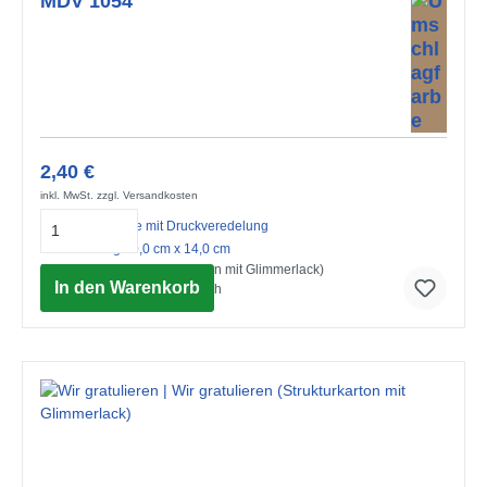
MDV 1054
2,40 €
inkl. MwSt. zzgl. Versandkosten
Midi-Doppelkarte mit Druckveredelung
mit Umschlag 10,0 cm x 14,0 cm
Happy Birthday (Strukturkarton mit Glimmerlack)
In den Warenkorb
© Advocate Art / Felicity French