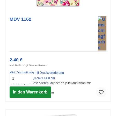
MDV 1162
2,40 €
inkl. MwSt. zzgl. Versandkosten
Midi-Doppelkarte mit Druckveredelung
mit Umschlag 10,0 cm x 14,0 cm
Für einen ganz besonderen Menschen (Strukturkarton mit
Glimmerlack)
In den Warenkorb
© Advocate Art / Victoria Nelson