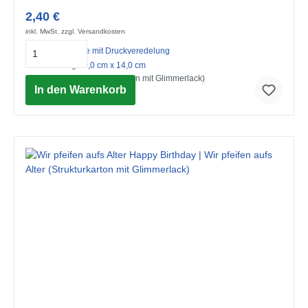
2,40 €
inkl. MwSt. zzgl. Versandkosten
Midi-Doppelkarte mit Druckveredelung
mit Umschlag 10,0 cm x 14,0 cm
Happy Birthday (Strukturkarton mit Glimmerlack)
In den Warenkorb
© Advocate Art / Nicola Evans