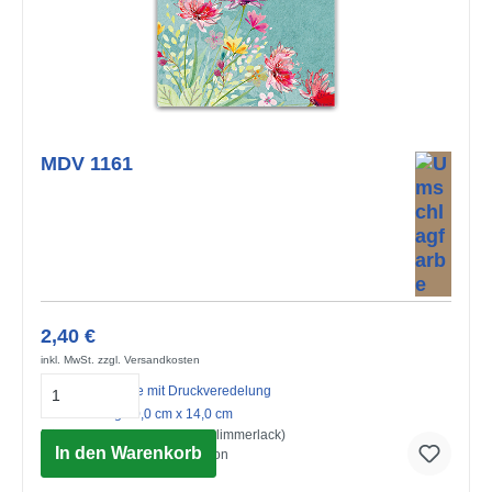
MDV 1161
2,40 €
inkl. MwSt. zzgl. Versandkosten
Midi-Doppelkarte mit Druckveredelung
mit Umschlag 10,0 cm x 14,0 cm
Für Dich (Strukturkarton mit Glimmerlack)
In den Warenkorb
© Advocate Art / Victoria Nelson