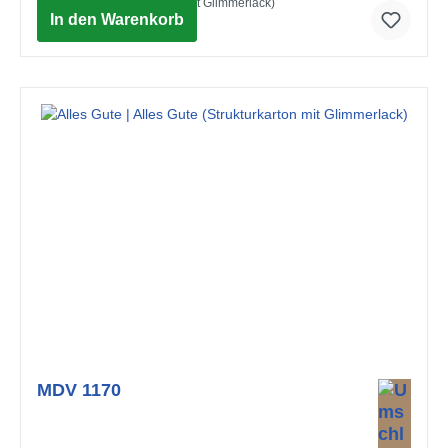
Alles Liebe (Strukturkarton mit Glimmerlack)
In den Warenkorb
© Advocate Art / Nicola Evans
MDV 1170