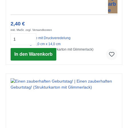
2,40 €
inkl. MwSt. zzgl. Versandkosten
Midi-Doppelkarte mit Druckveredelung
mit Umschlag 10,0 cm x 14,0 cm
Ja, das muss so laut! (Strukturkarton mit Glimmerlack)
In den Warenkorb
© Advocate Art / Pope Twins